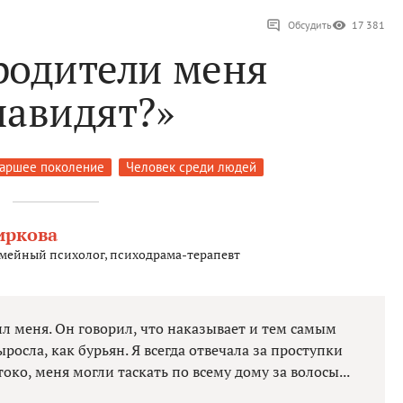
Обсудить
17 381
 родители меня
навидят?»
аршее поколение
Человек среди людей
иркова
емейный психолог, психодрама-терапевт
ил меня. Он говорил, что наказывает и тем самым
росла, как бурьян. Я всегда отвечала за проступки
око, меня могли таскать по всему дому за волосы...