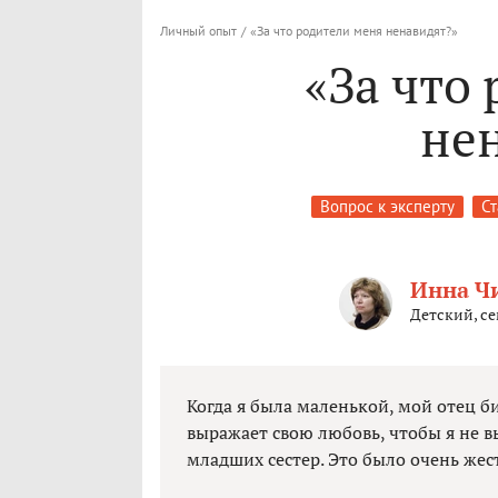
Личный опыт
/
«За что родители меня ненавидят?»
«За что
не
Вопрос к эксперту
Ст
Инна Ч
Детский, с
Когда я была маленькой, мой отец б
выражает свою любовь, чтобы я не вы
младших сестер. Это было очень жест