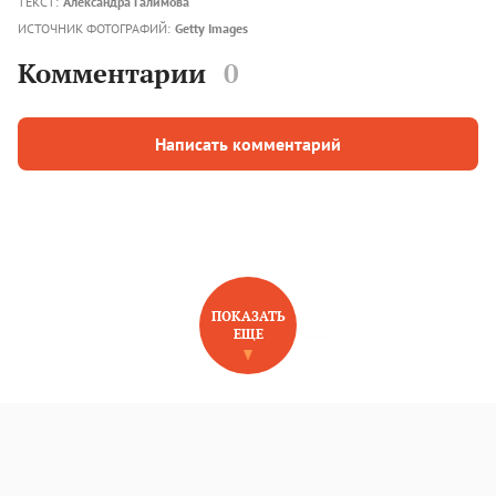
ТЕКСТ:
Александра Галимова
ИСТОЧНИК ФОТОГРАФИЙ:
Getty Images
Комментарии
0
Написать комментарий
ПОКАЗАТЬ
ЕЩЕ
НОВОЕ НА САЙТЕ