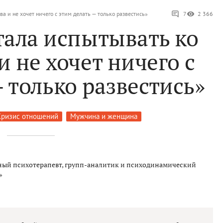
а и не хочет ничего с этим делать — только развестись»
7
2 366
тала испытывать ко
и не хочет ничего с
 только развестись»
Кризис отношений
Мужчина и женщина
ый психотерапевт, групп-аналитик и психодинамический
»