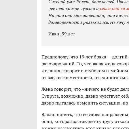
С женой уже 19 лет, двое детей. После
нее нет ко мне чувств и
секса она со 
На что она мне ответила, что ничег
договоренности разъехались. Не хочу н
Иван, 39 лет
Предположу, что 19 лет брака — долгий
разочарований. То, что ваша жена говор
желания, говорит о глубоком семейном 
от вас, от совместности, от единого «мы
Жена говорит, что «ничего не будет дела
Супруга, возможно, давно чувствует се
давно пыталась изменить ситуацию, но 
Важно понять, что ее слова направлены 
боли, которая заставляет супругу отказ
можно рассмотреть этот кризис как от