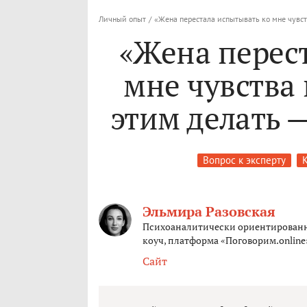
Личный опыт
/
«Жена перестала испытывать ко мне чувств
«Жена перес
мне чувства 
этим делать —
Вопрос к эксперту
Эльмира Разовская
Психоаналитически ориентированн
коуч, платформа «Поговорим.online
Сайт