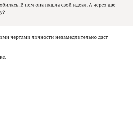
билась. В нем она нашла свой идеал. А через две
у?
скими чертами личности незамедлительно даст
же.