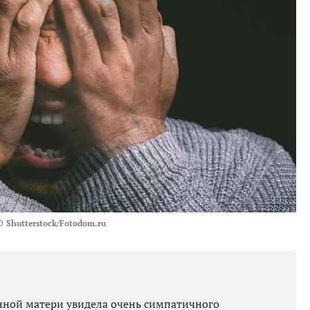
О
Shutterstock/Fotodom.ru
нной матери увидела очень симпатичного