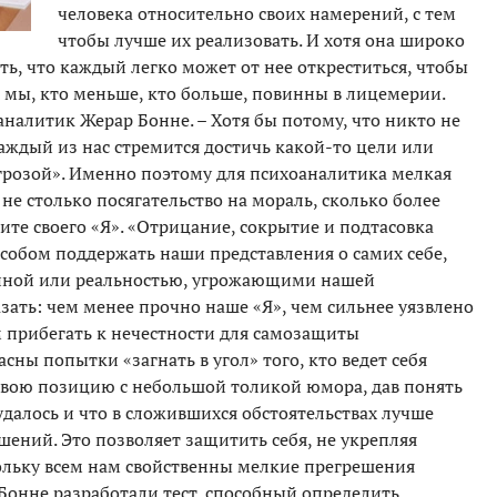
человека относительно своих намерений, с тем
чтобы лучше их реализовать. И хотя она широко
ь, что каждый легко может от нее откреститься, чтобы
е мы, кто меньше, кто больше, повинны в лицемерии.
налитик Жерар Бонне. – Хотя бы потому, что никто не
каждый из нас стремится достичь какой-то цели или
 угрозой». Именно поэтому для психоаналитика мелкая
не столько посягательство на мораль, сколько более
ите своего «Я». «Отрицание, сокрытие и подтасовка
особом поддержать наши представления о самих себе,
тиной или реальностью, угрожающими нашей
зать: чем менее прочно наше «Я», чем сильнее уязвлено
 прибегать к нечестности для самозащиты
ны попытки «загнать в угол» того, кто ведет себя
свою позицию с небольшой толикой юмора, дав понять
удалось и что в сложившихся обстоятельствах лучше
ений. Это позволяет защитить себя, не укрепляя
кольку всем нам свойственны мелкие прегрешения
онне разработали тест, способный определить