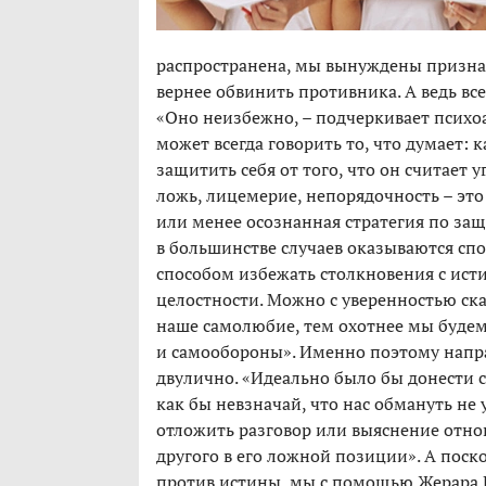
распространена, мы вынуждены признат
вернее обвинить противника. А ведь вс
«Оно неизбежно, – подчеркивает психоа
может всегда говорить то, что думает: 
защитить себя от того, что он считает
ложь, лицемерие, непорядочность – это 
или менее осознанная стратегия по защ
в большинстве случаев оказываются сп
способом избежать столкновения с ис
целостности. Можно с уверенностью ска
наше самолюбие, тем охотнее мы будем
и самообороны». Именно поэтому напрас
двулично. «Идеально было бы донести 
как бы невзначай, что нас обмануть не 
отложить разговор или выяснение отнош
другого в его ложной позиции». А пос
против истины, мы с помощью Жерара Б