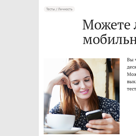
Тесты / Личность
Можете 
мобильн
Вы 
дес
Мож
вык
тест