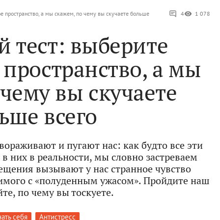
 пространство, а мы скажем, по чему вы скучаете больше
4
1 078
 тест: выберите
пространство, а мы
 чему вы скучаете
ьше всего
ораживают и пугают нас: как будто все эти
 в них в реальности, мы словно застреваем
щения вызывают у нас странное чувство
внимого с «полуденным ужасом». Пройдите наш
йте, по чему вы тоскуете.
ать себя
Антистресс