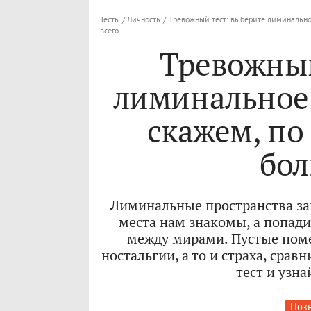
Тесты / Личность
/
Тревожный тест: выберите лиминальное
всего
Тревожный
лиминальное 
скажем, по
бол
Лиминальные пространства зав
места нам знакомы, а попади
между мирами. Пустые поме
ностальгии, а то и страха, сра
тест и узна
Позн