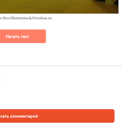
x Btsv/Shutterstock/Fotodom.ru
Начать тест
t
сать комментарий