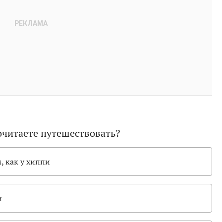
очитаете путешествовать?
, как у хиппи
и