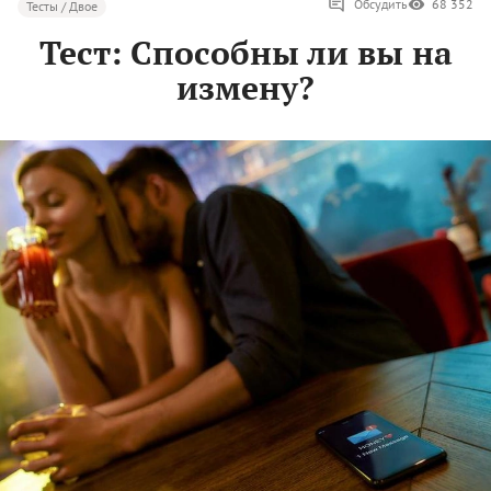
Обсудить
68 352
Тесты / Двое
Тест: Способны ли вы на
измену?