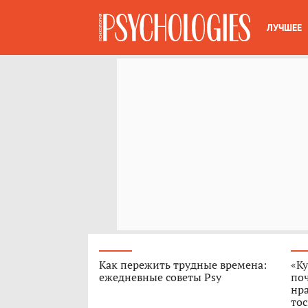
ЛУЧШЕЕ
Как пережить трудные времена:
«Ку
ежедневные советы Psy
поч
нра
тос