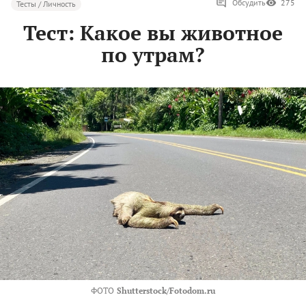
Обсудить
275
Тесты / Личность
Тест: Какое вы животное
по утрам?
ФОТО
Shutterstock/Fotodom.ru