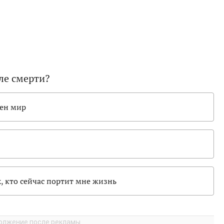
сле смерти?
оен мир
х, кто сейчас портит мне жизнь