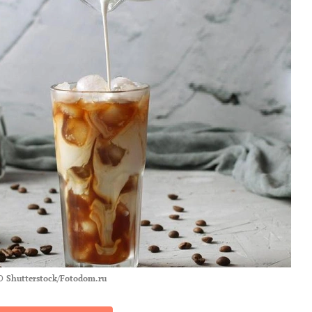
О
Shutterstock/Fotodom.ru