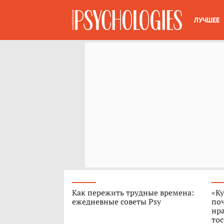
ЛУЧШЕЕ
Как пережить трудные времена:
«Ку
ежедневные советы Psy
поч
нра
тос