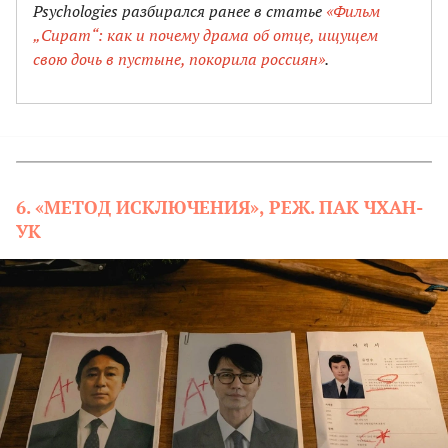
Psychologies разбирался ранее в статье
«Фильм
„Сират“: как и почему драма об отце, ищущем
свою дочь в пустыне, покорила россиян»
.
6. «МЕТОД ИСКЛЮЧЕНИЯ», РЕЖ. ПАК ЧХАН-
УК