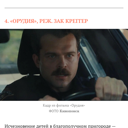
4. «ОРУДИЯ», РЕЖ. ЗАК КРЕГГЕР
Кадр из фильма «Орудия»
ФОТО
Кинопоиск
Исчезновение детей в благополучном пригороде —