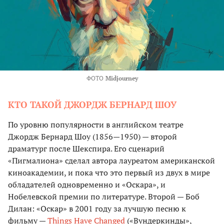
ФОТО
Midjourney
КТО ТАКОЙ ДЖОРДЖ БЕРНАРД ШОУ
По уровню популярности в английском театре
Джордж Бернард Шоу (1856—1950) — второй
драматург после Шекспира. Его сценарий
«Пигмалиона» сделал автора лауреатом американской
киноакадемии, и пока что это первый из двух в мире
обладателей одновременно и «Оскара», и
Нобелевской премии по литературе. Второй — Боб
Дилан: «Оскар» в 2001 году за лучшую песню к
фильму —
Things Have Changed
(«Вундеркинды»,