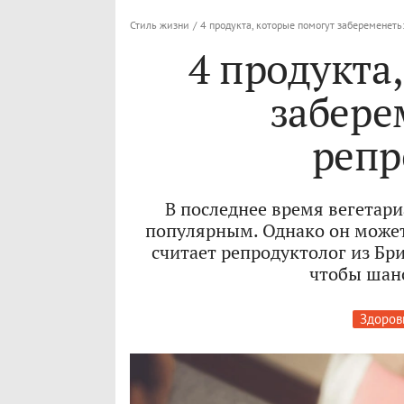
Стиль жизни
/
4 продукта, которые помогут забеременеть
4 продукта
забере
репр
В последнее время вегетари
популярным. Однако он может
считает репродуктолог из Бри
чтобы шанс
Здоров