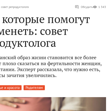
: совет репродуктолога
Обсудить
1 343
, которые помогут
менеть: совет
одуктолога
анский образ жизни становится все более
 плохо сказаться на фертильности женщин,
тании. Эксперт рассказала, что нужно есть,
ы зачатия увеличились.
ье и красота
Родителям