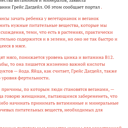
ества витаминов и минералов, заявила
нии Грейс Дагдейл. Об этом сообщает портал
.
нсы зачать ребенка у вегетарианок и веганок
енить нужные питательные вещества, которые мы
хождения, теми, что есть в растениях, практически
тельно содержится и в зелени, но оно не так быстро и
ееся в мясе.
дят мясо, понижается уровень цинка и витамина В12.
ыбы, то она лишается жизненно важной кислоты
уктов — йода. Яйца, как считает, Грейс Дагдейл, также
 уровня фертильности.
 причины, по которым люди становятся веганами, —
гда говорю женщинам, пытающимся забеременеть, что
. Либо начинать принимать витаминные и минеральные
ючевых питательных веществ, необходимых для