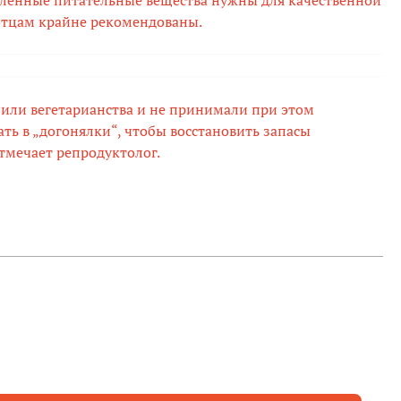
сленные питательные вещества нужны для качественной
отцам крайне рекомендованы.
 или вегетарианства и не принимали при этом
ть в „догонялки“, чтобы восстановить запасы
тмечает репродуктолог.