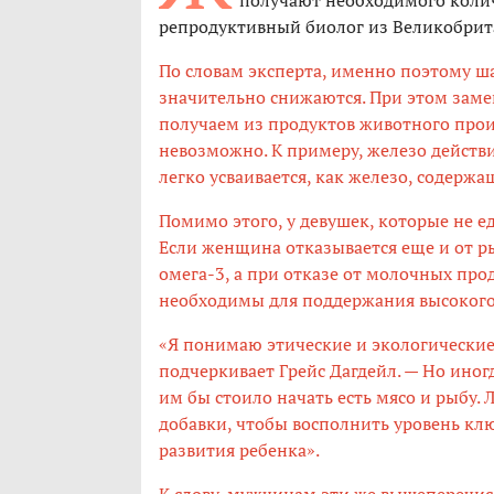
получают необходимого колич
репродуктивный биолог из Великобрита
По словам эксперта, именно поэтому ша
значительно снижаются. При этом зам
получаем из продуктов животного проис
невозможно. К примеру, железо действи
легко усваивается, как железо, содержащ
Помимо этого, у девушек, которые не е
Если женщина отказывается еще и от р
омега-3, а при отказе от молочных прод
необходимы для поддержания высокого
«Я понимаю этические и экологические
подчеркивает Грейс Дагдейл. — Но ино
им бы стоило начать есть мясо и рыбу
добавки, чтобы восполнить уровень кл
развития ребенка».