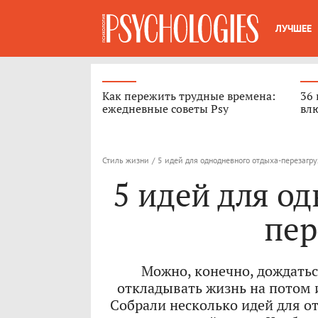
ЛУЧШЕЕ
Как пережить трудные времена:
36 
ежедневные советы Psy
вл
Стиль жизни
/
5 идей для однодневного отдыха-перезагр
5 идей для о
пер
Можно, конечно, дождатьс
откладывать жизнь на потом 
Собрали несколько идей для о