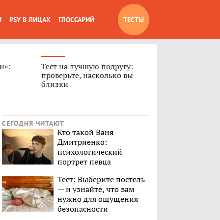
И
PSY В ЛИЦАХ
ГЛОССАРИЙ
ТЕСТЫ
и»:
Тест на лучшую подругу:
проверьте, насколько вы
близки
СЕГОДНЯ ЧИТАЮТ
Кто такой Ваня
Дмитриенко:
психологический
портрет певца
Тест: Выберите постель
— и узнайте, что вам
нужно для ощущения
безопасности