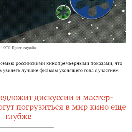
ФОТО
Пресс-служба
 восемью российскими кинопремьерными показами, что
 увидеть лучшие фильмы уходящего года с участием
едложит дискуссии и мастер-
огут погрузиться в мир кино еще
глубже