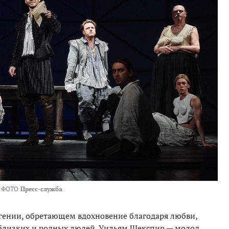
ФОТО
Пресс-служба
гении, обретающем вдохновение благодаря любви,
 близких и родных людей. Уильям Шекспир — молод,