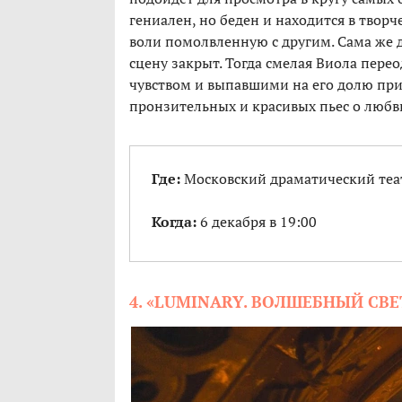
гениален, но беден и находится в твор
воли помолвленную с другим. Сама же д
сцену закрыт. Тогда смелая Виола пере
чувством и выпавшими на его долю пр
пронзительных и красивых пьес о любв
Где:
Московский драматический теат
Когда:
6 декабря в 19:00
4. «LUMINARY. ВОЛШЕБНЫЙ СВ