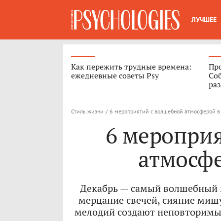
ЛУЧШЕЕ
Как пережить трудные времена:
Про
ежедневные советы Psy
Соб
ра
Стиль жизни
/
6 мероприятий с волшебной атмосферой в
6 меропри
атмосфе
Декабрь — самый волшебный м
мерцание свечей, сияние миш
мелодий создают неповторимый