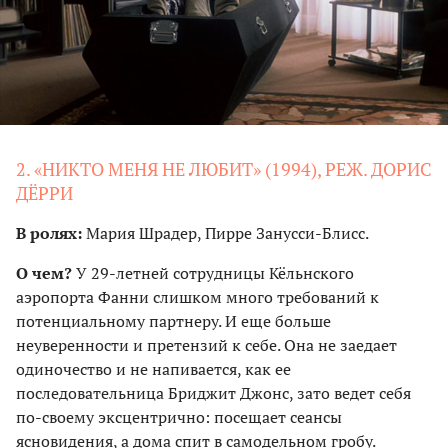
2. «НИКТО МЕНЯ НЕ ЛЮБИТ» (1994), РЕЖ. ДОРИС
ДЁРРИ
В ролях:
Мария Шрадер, Пирре Занусси-Блисс.
О чем?
У 29-летней сотрудницы Кёльнского
аэропорта Фанни слишком много требований к
потенциальному партнеру. И еще больше
неуверенности и претензий к себе. Она не заедает
одиночество и не напивается, как ее
последовательница Бриджит Джонс, зато ведет себя
по-своему эксцентрично: посещает сеансы
ясновидения, а дома спит в самодельном гробу.