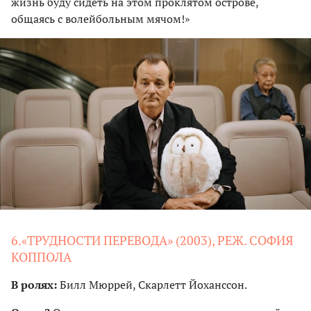
жизнь буду сидеть на этом проклятом острове,
общаясь с волейбольным мячом!»
6.«ТРУДНОСТИ ПЕРЕВОДА» (2003), РЕЖ. СОФИЯ
КОППОЛА
В ролях:
Билл Мюррей, Скарлетт Йоханссон.