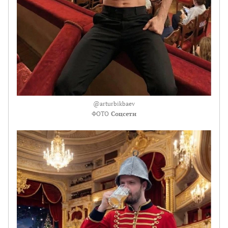
@arturbikbaev
ФОТО
Соцсети