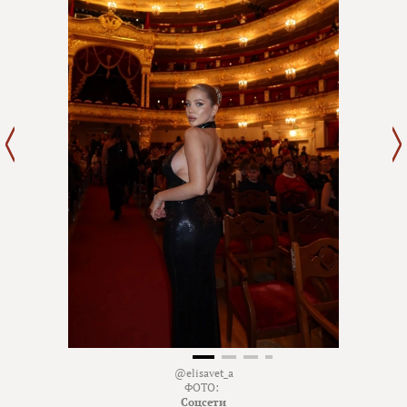
@elisavet_a
ФОТО:
Соцсети