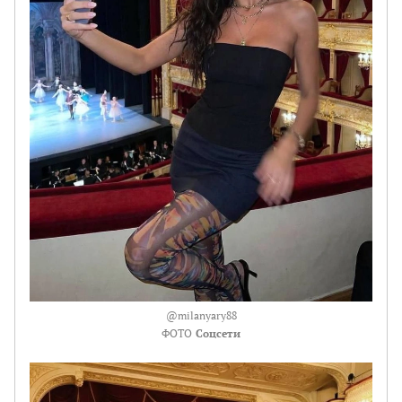
@milanyary88
ФОТО
Соцсети