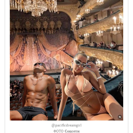
@pacificdreamgirl
ФОТО
Соцсети