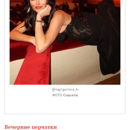
@mgrigorieva_tv
ФОТО
Соцсети
Вечерние перчатки