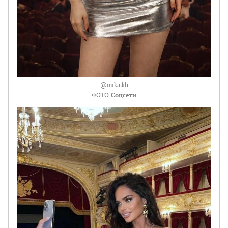
@mika.kh
ФОТО
Соцсети