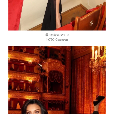
@mgrigorieva_tv
ФОТО
Соцсети