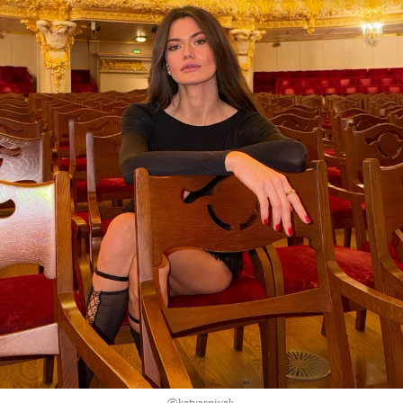
@
katyaspivak