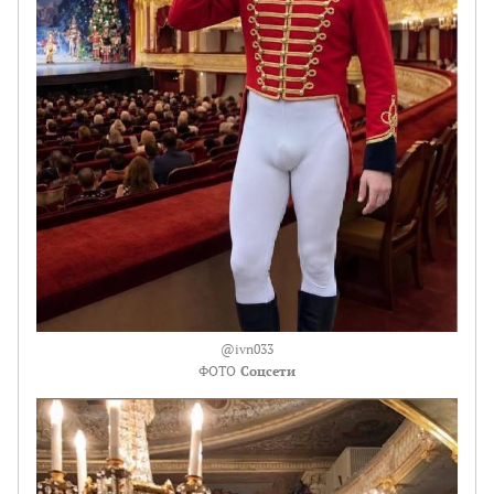
@ivn033
ФОТО
Соцсети