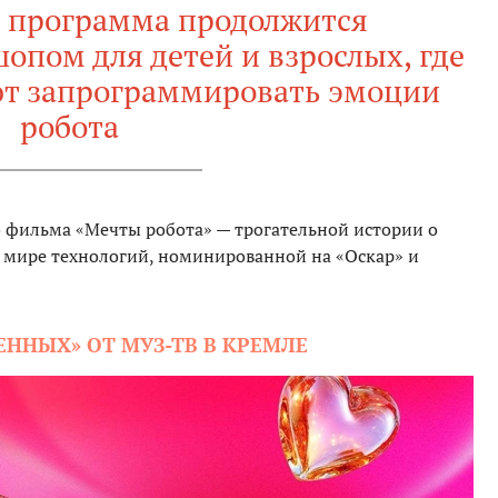
е программа продолжится
пом для детей и взрослых, где
ют запрограммировать эмоции
робота
 фильма «Мечты робота» — трогательной истории о
в мире технологий, номинированной на «Оскар» и
ЕННЫХ» ОТ МУЗ-ТВ В КРЕМЛЕ