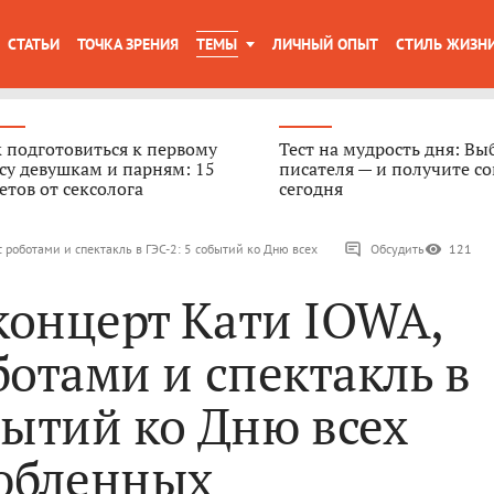
СТАТЬИ
ТОЧКА ЗРЕНИЯ
ТЕМЫ
ЛИЧНЫЙ ОПЫТ
СТИЛЬ ЖИЗН
 подготовиться к первому
Тест на мудрость дня: Вы
су девушкам и парням: 15
писателя — и получите со
етов от сексолога
сегодня
 роботами и спектакль в ГЭС-2: 5 событий ко Дню всех
Обсудить
121
концерт Кати IOWA,
ботами и спектакль в
бытий ко Дню всех
юбленных