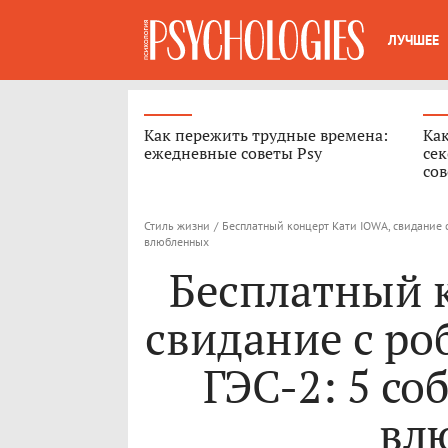
ЛУЧШЕЕ
Как пережить трудные времена:
Как
ежедневные советы Psy
сек
сов
Стиль жизни
/
Бесплатный концерт Кати IOWA, свидание с
влюбленных
Бесплатный 
свидание с ро
ГЭС-2: 5 со
вл