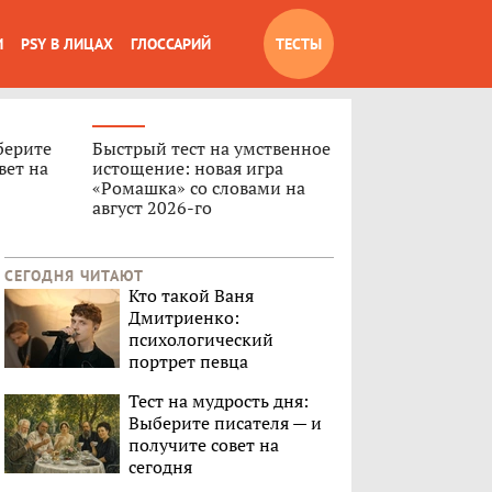
И
PSY В ЛИЦАХ
ГЛОССАРИЙ
ТЕСТЫ
берите
Быстрый тест на умственное
вет на
истощение: новая игра
«Ромашка» со словами на
август 2026-го
СЕГОДНЯ ЧИТАЮТ
Кто такой Ваня
Дмитриенко:
психологический
портрет певца
Тест на мудрость дня:
Выберите писателя — и
получите совет на
сегодня