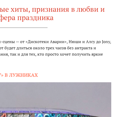
ые хиты, признания в любви и
фера праздника
-сцены — от «Дискотеки Аварии», Нюши и Алсу до Jony,
рт будет длиться около трех часов без антракта и
ия, так и для тех, кто просто хочет получить яркие
У» В ЛУЖНИКАХ