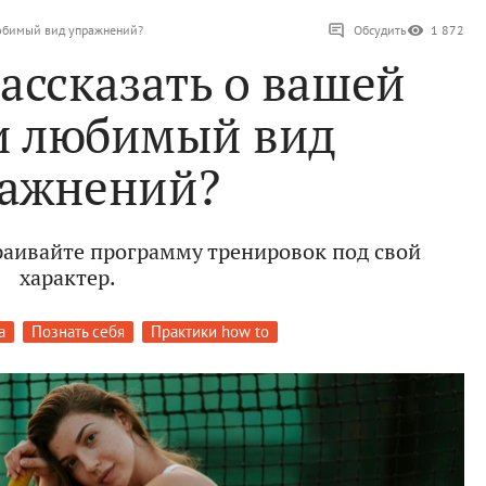
любимый вид упражнений?
Обсудить
1 872
ассказать о вашей
и любимый вид
ажнений?
раивайте программу тренировок под свой
характер.
а
Познать себя
Практики how to