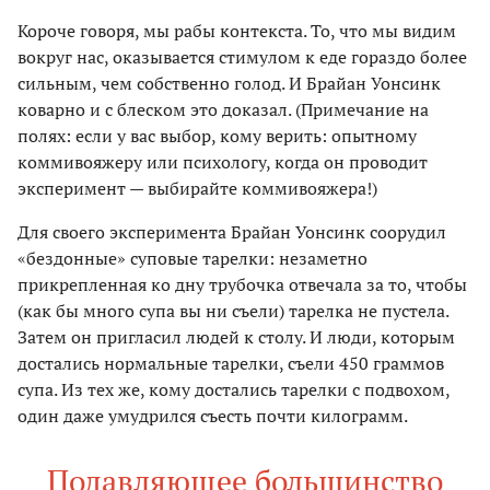
Короче говоря, мы рабы контекста. То, что мы видим
вокруг нас, оказывается стимулом к еде гораздо более
сильным, чем собственно голод. И Брайан Уонсинк
коварно и с блеском это доказал. (Примечание на
полях: если у вас выбор, кому верить: опытному
коммивояжеру или психологу, когда он проводит
эксперимент — выбирайте коммивояжера!)
Для своего эксперимента Брайан Уонсинк соорудил
«бездонные» суповые тарелки: незаметно
прикрепленная ко дну трубочка отвечала за то, чтобы
(как бы много супа вы ни съели) тарелка не пустела.
Затем он пригласил людей к столу. И люди, которым
достались нормальные тарелки, съели 450 граммов
супа. Из тех же, кому достались тарелки с подвохом,
один даже умудрился съесть почти килограмм.
Подавляющее большинство