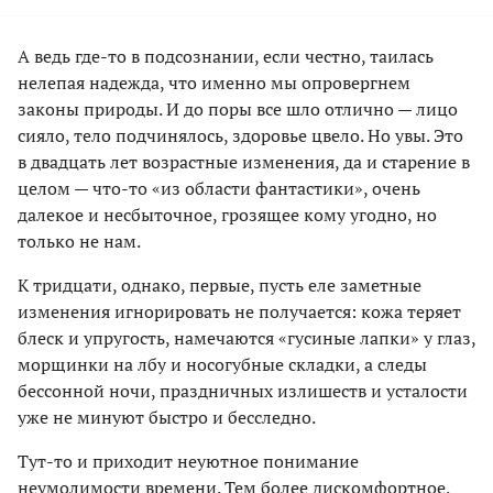
А ведь где-то в подсознании, если честно, таилась
нелепая надежда, что именно мы опровергнем
законы природы. И до поры все шло отлично — лицо
сияло, тело подчинялось, здоровье цвело. Но увы. Это
в двадцать лет возрастные изменения, да и старение в
целом — что-то «из области фантастики», очень
далекое и несбыточное, грозящее кому угодно, но
только не нам.
К тридцати, однако, первые, пусть еле заметные
изменения игнорировать не получается: кожа теряет
блеск и упругость, намечаются «гусиные лапки» у глаз,
морщинки на лбу и носогубные складки, а следы
бессонной ночи, праздничных излишеств и усталости
уже не минуют быстро и бесследно.
Тут-то и приходит неуютное понимание
неумолимости времени. Тем более дискомфортное,