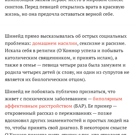
синглов. Перед певицей открылись врата в красивую
жизнь, но она предочла оставаться верной себе.
Шинейд прямо высказывалась об острых социальных
проблемах:
домашнем насилии
, сексизме и расизме.
Искала себя в религии (О'Коннор успела и побывать
католическим священником, и принять ислам), а
также в семье — певица четыре раза была замужем и
родила четырех детей (к слову, ни один из супругов не
является их биологическим отцом).
Шинейд не побоялась публично признаться, что
живет с психическим заболеванием —
биполярным
аффективным расстройством
(БАР). Ее пример —
откровенный рассказ о переживаниях — позже
вдохновил других знаменитостей и простых людей на
то, чтобы принять свой диагноз. В некотором смысле
О'Коннор помогла снять стигму с тех, кто страдает от