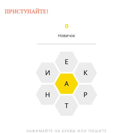
ПРИСТУПАЙТЕ!
0
Новичок
Е
И
К
А
Н
Р
Т