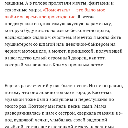
машины. А в голове пролетали мечты, фантазии и
сказочные миры.
«Помечтать» — это было мое
любимое времяпрепровождение
. Я всегда
предвкушала его, как самую вкусную карамельку,
которую буду катать на языке бесконечно долго,
наслаждаясь сладким счастьем. В мечтах я могла быть
мушкетером со шпагой или девочкой-байкером на
черном мотоцикле, а может, принцессой, получившей
в наследство целый огромный дворец, как тот,
который мы видели в Крыму прошлым летом.
Еще из развлечений у нас были песни. Но не по радио,
потому что оно ловило только в городе. Кассеты с
музыкой тоже были заслушаны и переслушаны по
много раз. Поэтому мы пели песни сами. Мама
разворачивалась к нам с сестрой, сверкала глазами из-
под кудрявой челки, улыбалась своей задорной
улыбкой, тогда еще с щелочкой между передними