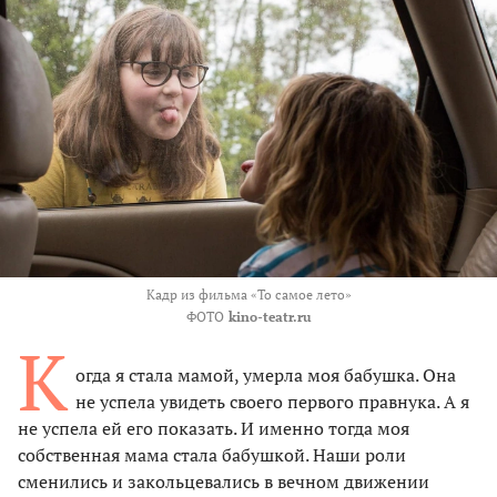
Кадр из фильма «То самое лето»
ФОТО
kino-teatr.ru
К
огда я стала мамой, умерла моя бабушка. Она
не успела увидеть своего первого правнука. А я
не успела ей его показать. И именно тогда моя
собственная мама стала бабушкой. Наши роли
сменились и закольцевались в вечном движении