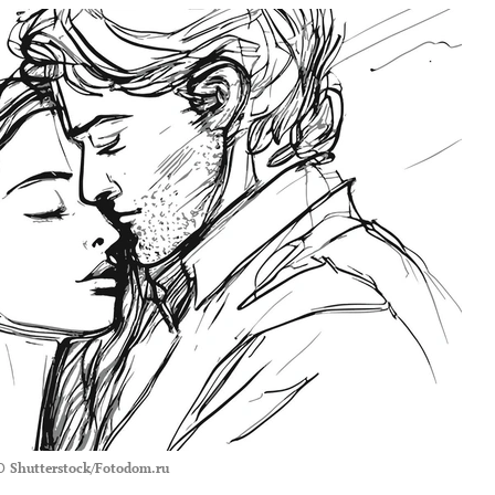
О
Shutterstock/Fotodom.ru