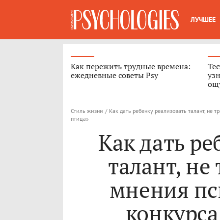
ЛУЧШЕЕ
Как пережить трудные времена:
Тес
ежедневные советы Psy
узн
ощ
Стиль жизни
/
Как дать ребенку реализовать талант, не 
птица»
Как дать ре
талант, не
мнения пс
конкурса