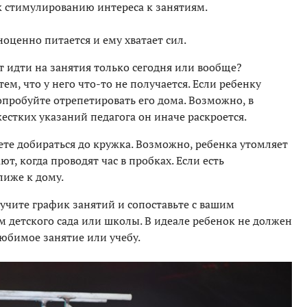
к стимулированию интереса к занятиям.
ноценно питается и ему хватает сил.
т идти на занятия только сегодня или вообще?
ем, что у него что-то не получается. Если ребенку
опробуйте отрепетировать его дома. Возможно, в
естких указаний педагога он иначе раскроется.
те добираться до кружка. Возможно, ребенка утомляет
т, когда проводят час в пробках. Если есть
лиже к дому.
учите график занятий и сопоставьте с вашим
детского сада или школы. В идеале ребенок не должен
любимое занятие или учебу.