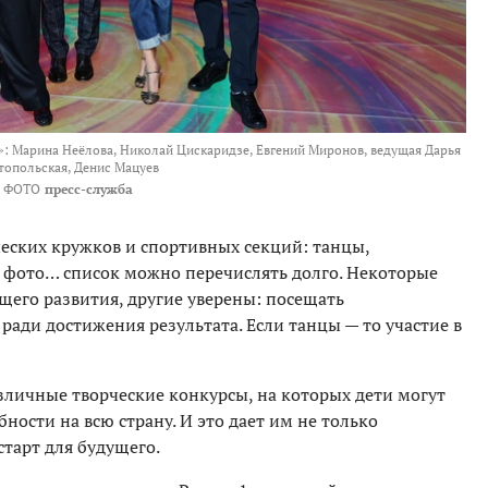
: Марина Неёлова, Николай Цискаридзе, Евгений Миронов, ведущая Дарья
топольская, Денис Мацуев
ФОТО
пресс-служба
ческих кружков и спортивных секций: танцы,
 фото… список можно перечислять долго. Некоторые
щего развития, другие уверены: посещать
ади достижения результата. Если танцы — то участие в
зличные творческие конкурсы, на которых дети могут
ости на всю страну. И это дает им не только
тарт для будущего.