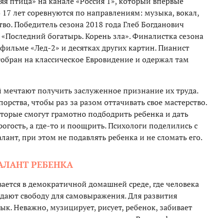
я птица» на канале «Россия 1», который впервые
о 17 лет соревнуются по направлениям: музыка, вокал,
во. Победитель сезона 2018 года Глеб Богданович
«Последний богатырь. Корень зла». Финалистка сезона
 фильме «Лед-2» и десятках других картин. Пианист
тобран на классическое Евровидение и одержал там
 мечтают получить заслуженное признание их труда.
орства, чтобы раз за разом оттачивать свое мастерство.
оторые смогут грамотно подбодрить ребенка и дать
рогость, а где-то и поощрить. Психологи поделились с
лант, при этом не подавлять ребенка и не сломать его.
ТАЛАНТ РЕБЕНКА
вается в демократичной домашней среде, где человека
 дают свободу для самовыражения. Для развития
к. Неважно, музицирует, рисует, ребенок, забивает