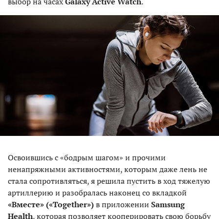
выбор на часах
Galaxy Active Watch
.
Освоившись с «бодрым шагом» и прочими
ненапряжными активностями, которым даже лень не
стала сопротивляться, я решила пустить в ход тяжелую
артиллерию и разобралась наконец со вкладкой
«Вместе» («Together»)
в приложении
Samsung
Health
, которая позволяет кооперировать свою борьбу