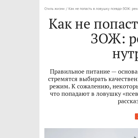
Стиль жизни
/
Как не попасть в ловушку псевдо-ЗОЖ: ре
Как не попаст
ЗОЖ: р
нут
Правильное питание — основа
стремятся выбирать качествен
режим. К сожалению, некоторы
что попадают в ловушку «псев
расска