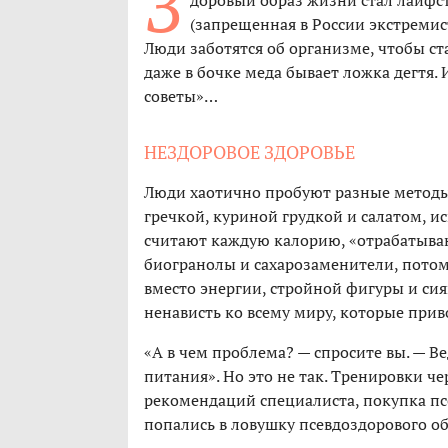
З
доровый образ жизни стал лайфс
(запрещенная в России экстремис
Люди заботятся об организме, чтобы ст
даже в бочке меда бывает ложка дегтя.
советы»…
НЕЗДОРОВОЕ ЗДОРОВЬЕ
Люди хаотично пробуют разные методы
гречкой, куриной грудкой и салатом, 
считают каждую калорию, «отрабатываю
биогранолы и сахарозаменители, потому
вместо энергии, стройной фигуры и си
ненависть ко всему миру, которые при
«А в чем проблема? — спросите вы. — 
питания». Но это не так. Тренировки ч
рекомендаций специалиста, покупка пс
попались в ловушку псевдоздорового о