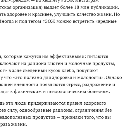
тайл-трендом — по хештегу #ЗОЖ Инстаграм
тская организация) выдает более 18 млн публикаций.
ать здоровее и красивее, улучшить качество жизни. Но
 Иногда и под тегом #ЗОЖ можно встретить «вредные
, которые кажутся им эффективными: питаются
исключают из рациона глютен и молочные продукты,
т» в зале съеденный кусок хлеба, покупают
 что «это полезно для здоровья и молодости». Однако
яющей внешности появляются стресс, раздражение и
водят к физическим и психологическим болезням.
Ведь эти люди придерживаются правил здорового
ерез силу, однообразные рационы, ограничения без
евдополезных продуктов — признаки того, что вы
браза жизни.