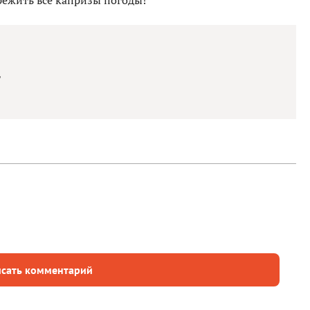
режить все капризы погоды!
г
сать комментарий