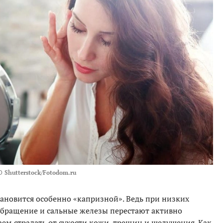
О
Shutterstock/Fotodom.ru
ановится особенно «капризной». Ведь при низких
обращение и сальные железы перестают активно
аем страдать от сухости кожи, трещин и шелушения. Как