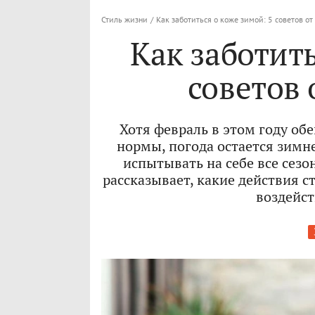
Стиль жизни
/
Как заботиться о коже зимой: 5 советов от
Как заботить
советов 
Хотя февраль в этом году об
нормы, погода остается зимне
испытывать на себе все сез
рассказывает, какие действия с
воздейст