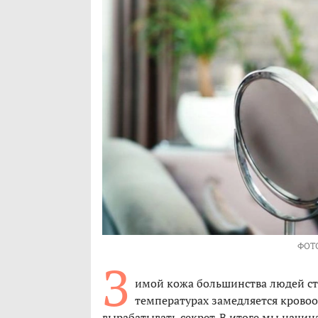
ФОТ
З
имой кожа большинства людей ст
температурах замедляется крово
вырабатывать секрет. В итоге мы начин