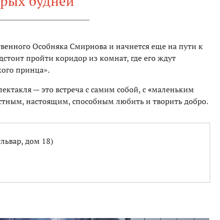
ерых будней
твенного Особняка Смирнова и начнется еще на пути к
стоит пройти коридор из комнат, где его ждут
ого принца».
пектакля — это встреча с самим собой, с
«
маленьким
стным, настоящим, способным любить и творить добро.
львар, дом 18)