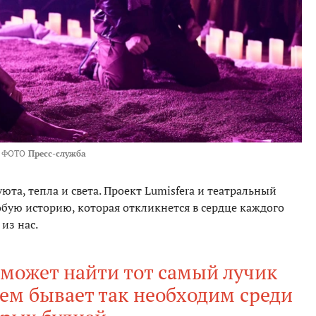
ФОТО
Пресс-служба
уюта, тепла и света. Проект Lumisfera и театральный
обую историю, которая откликнется в сердце каждого
 из нас.
оможет найти тот самый лучик
сем бывает так необходим среди