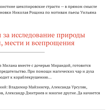
поистине шекспировские страсти — в прямом смысле
становки Николая Рощина по мотивам пьесы Уильяма
я за исследование природы
, мести и всепрощения
з Милана вместе с дочерью Мирандой, готовится
предательство. При помощи магических чар и духа
иводит к кораблекрушению…
ений: Владимир Майзингер, Александа Урсуляк,
в, Александр Дмитриев и многие другие. Да начнется