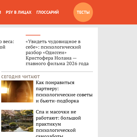
И
PSY В ЛИЦАХ
ГЛОССАРИЙ
ТЕСТЫ
 веса:
«Увидеть чудовищное в
ной
себе»: психологический
разбор «Одиссеи»
Кристофера Нолана —
главного фильма 2026 года
СЕГОДНЯ ЧИТАЮТ
Как понравиться
партнеру:
психологические советы
и бьюти-подборка
Спа и масочки не
работают: большой
практикум
психологической
самозаботы