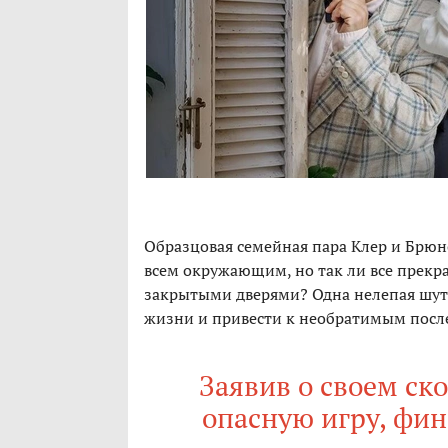
Образцовая семейная пара Клер и Брюно
всем окружающим, но так ли все прекра
закрытыми дверями? Одна нелепая шутк
жизни и привести к необратимым посл
Заявив о своем ско
опасную игру, фи