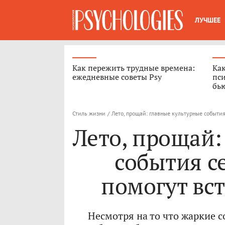
ЛУЧШЕЕ
Как пережить трудные времена:
Как
ежедневные советы Psy
пси
бь
Стиль жизни
/
Лето, прощай: главные культурные события
Лето, прощай:
события с
помогут вст
Несмотря на то что жаркие 