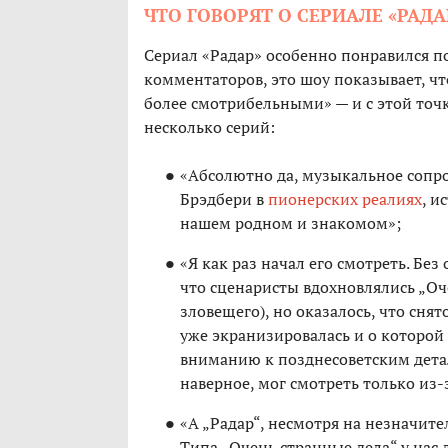
ЧТО ГОВОРЯТ О СЕРИАЛЕ «РАДА
Сериал «Радар» особенно понравился по
комментаторов, это шоу показывает, что
более смотрибельными» — и с этой точ
несколько серий:
«Абсолютно да, музыкальное сопро
Брэдбери в
пионерских реалиях
, и
нашем родном и знакомом»;
«Я как раз начал его смотреть. Бе
что сценаристы вдохновлялись „Оч
зловещего), но оказалось, что снят
уже экранизировалась и о которой 
вниманию к позднесоветским дета
наверное, мог смотреть только из-
«А „Радар“, несмотря на незначите
Типа „Очень странные дела“ у нас 