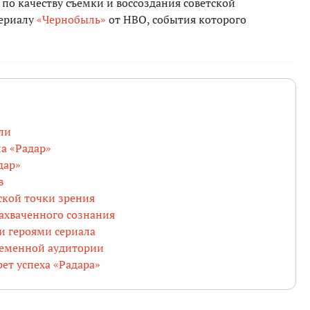
по качеству съемки и воссоздания советской
сериалу
«Чернобыль»
от HBO, события которого
ели
ла «Радар»
дар»
в
ской точки зрения
захваченного сознания
и героями сериала
ременной аудитории
ет успеха «Радара»