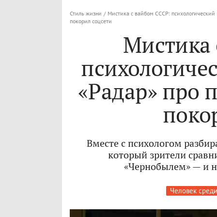
Стиль жизни
/
Мистика с вайбом СССР: психологический 
покорил соцсети
Мистика 
психологичес
«Радар» про 
поко
Вместе с психологом разбир
который зрители сравн
«Чернобылем» — и н
Человек сред