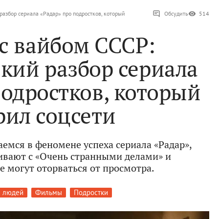
разбор сериала «Радар» про подростков, который
Обсудить
514
с вайбом СССР:
кий разбор сериала
подростков, который
рил соцсети
аемся в феномене успеха сериала «Радар»,
ивают с «Очень странными делами» и
е могут оторваться от просмотра.
и людей
Фильмы
Подростки