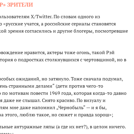
Р» ЗРИТЕЛИ
льзователям X/Twitter. По словам одного из
 «русские учатся, а российские сериалы становятся
кой зрения согласились и другие блогеры, посмотревшие
вождение нравится, актеры тоже огонь, такой Рэй
стория о подростках столкнувшихся с чертовщиной, но в
з особых ожиданий, но затянуло. Тоже сначала подумал,
ень странными делами“ (дети против чего-то
о по мотивам повести 1969 года, которая когда-то давно
я даже не слышал. Снято красиво. По визуалу и
лям мне даже напомнил „Чернобыль“ — и я бы,
за этого, люблю такое, но сюжет и правда хорош»;
льные антуражные ляпы (а где их нет?), в целом ничего.
дома»;