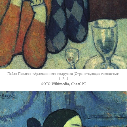
Пабло Пикассо «Арлекин и его подружка (Странствующие гимнасты)»
(1901)
ФОТО
Wikimedia, ChatGPT