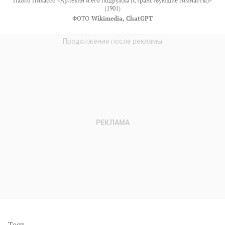
Пабло Пикассо «Арлекин и его подружка (Странствующие гимнасты)»
(1901)
ФОТО
Wikimedia, ChatGPT
Тест