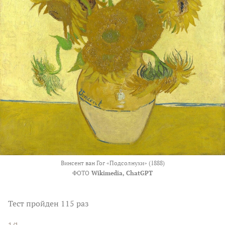
Винсент ван Гог «Подсолнухи» (1888)
ФОТО
Wikimedia, ChatGPT
Тест
пройден 115 раз