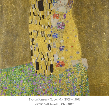
Густав Климт «Поцелуй» (1908—1909)
ФОТО
Wikimedia, ChatGPT