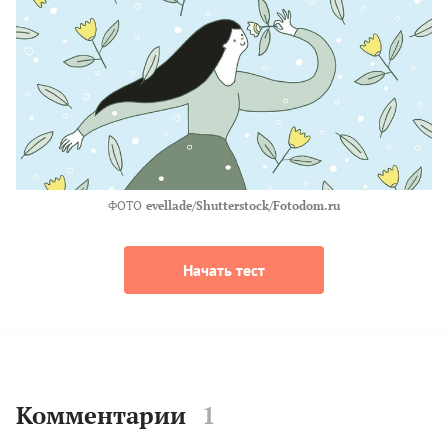
ФОТО
evellade/Shutterstock/Fotodom.ru
Начать тест
Комментарии
1