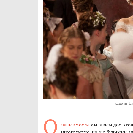
Кадр из фи
О
зависимости
мы знаем достаточ
алкоголизме, но и о булимии, 