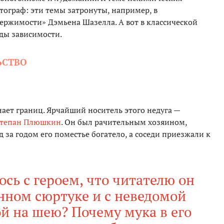
тограф: эти темы затронуты, например, в
ржимости» Дэмьена Шазелла. А вот в классической
иды зависимости.
ЬСТВО
ает границ. Ярчайший носитель этого недуга —
тепан Плюшкин
. Он был рачительным хозяином,
за годом его поместье богатело, а соседи приезжали к
ось с героем, что читателю он
нном сюртуке и с неведомой
й на шею? Почему мука в его