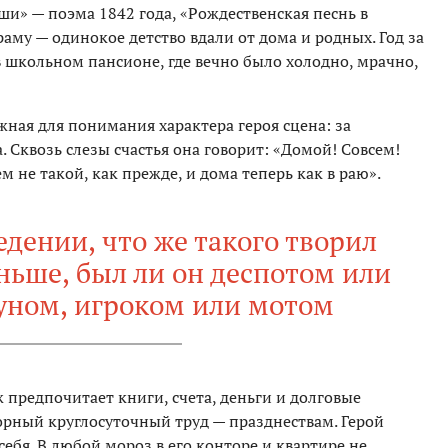
и» — поэма 1842 года, «Рождественская песнь в
аму — одинокое детство вдали от дома и родных. Год за
 школьном пансионе, где вечно было холодно, мрачно,
ажная для понимания характера героя сцена: за
 Сквозь слезы счастья она говорит: «Домой! Совсем!
м не такой, как прежде, и дома теперь как в раю».
дении, что же такого творил
ьше, был ли он деспотом или
уном, игроком или мотом
предпочитает книги, счета, деньги и долговые
орный круглосуточный труд — празднествам. Герой
 себя. В любой мороз в его конторе и квартире не