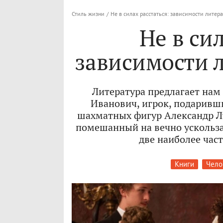
Стиль жизни
/
Не в силах расстаться: зависимости литер
Не в сил
зависимости 
Литература предлагает нам
Иванович, игрок, подаривш
шахматных фигур Александр Лу
помешанный на вечно ускольз
две наиболее час
Книги
Чело