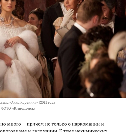
льма «Анна Каренина» (2012 год)
ФОТО
«Кинопоиск»
но много — причем не только о наркомании и
шопоголизме и лудомании. К теме нехимических