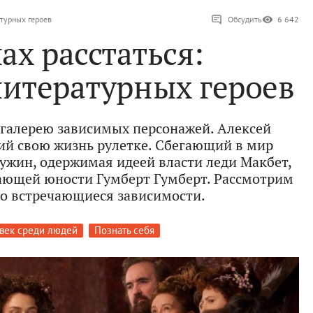
атурных героев
Обсудить
6 642
ах расстаться:
литературных героев
 галерею зависимых персонажей. Алексей
ий свою жизнь рулетке. Сбегающий в мир
жин, одержимая идеей власти леди Макбет,
ающей юности Гумберт Гумберт. Рассмотрим
то встречающиеся зависимости.
век среди людей
Познать себя