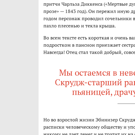
притчи Чарльза Диккенса («Мертвые душ
прозе» — 1843 год). Он пережил иную др
годом персонаж проводил сочельники в
пахло плесенью и текла крыша.
Во всем тексте есть короткая и очень в
подростком в пансион приезжает сестра.
Навсегда! Отец стал такой добрый, совсе
Мы остаемся в неве
Скрудж-старший ран
пьяницей, драч
Но во взрослой жизни Эбинизер Скрудж 
расписки человеческому обществу и уп
никому не дает денег и не тратит их на