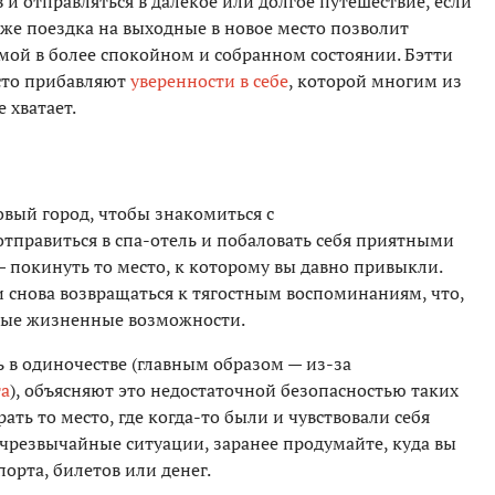
 и отправляться в далекое или долгое путешествие, если
Даже поездка на выходные в новое место позволит
омой в более спокойном и собранном состоянии. Бэтти
асто прибавляют
уверенности в себе
, которой многим из
 хватает.
новый город, чтобы знакомиться с
тправиться в спа-отель и побаловать себя приятными
— покинуть то место, к которому вы давно привыкли.
 и снова возвращаться к тягостным воспоминаниям, что,
овые жизненные возможности.
ь в одиночестве (главным образом — из-за
та
), объясняют это недостаточной безопасностью таких
ть то место, где когда-то были и чувствовали себя
 чрезвычайные ситуации, заранее продумайте, куда вы
орта, билетов или денег.