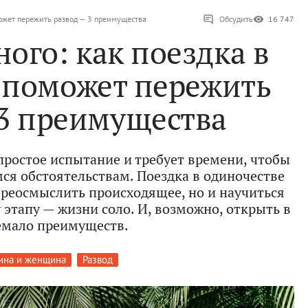
может пережить развод — 3 преимущества
Обсудить
16 747
ого: как поездка в
 поможет пережить
 3 преимущества
простое испытание и требует времени, чтобы
я обстоятельствам. Поездка в одиночестве
ереосмыслить происходящее, но и научиться
 этапу — жизни соло. И, возможно, открыть в
емало преимуществ.
ина и женщина
Развод