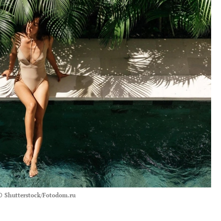
О
Shutterstock/Fotodom.ru