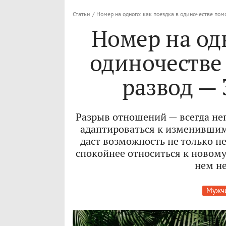
Статьи
/
Номер на одного: как поездка в одиночестве по
Номер на одн
одиночестве
развод —
Разрыв отношений — всегда не
адаптироваться к изменившимс
даст возможность не только п
спокойнее относиться к новому
нем н
Мужч