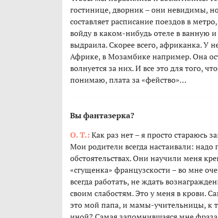
гостинице, дворник – они невидимы, н
составляет расписание поездов в метро
войду в каком-нибудь отеле в ванную и
выдраила. Скорее всего, африканка. У не
Африке, в Мозамбике например. Она ост
волнуется за них. И все это для того, чт
понимаю, плата за «фейство»…
Вы фантазерка?
О. Т.:
Как раз нет – я просто стараюсь з
Мои родители всегда настаивали: надо п
обстоятельствах. Они научили меня креп
«сгущенка» французскости – во мне оч
всегда работать, не ждать вознагражден
своим слабостям. Это у меня в крови. С
это мой папа, и мамы-учительницы, к 
иной? Самая запомнившаяся мне фраза 