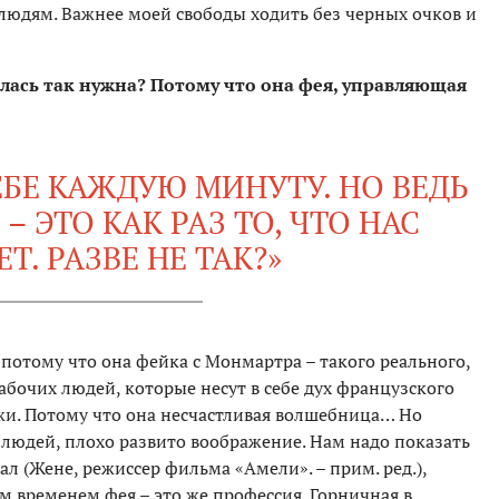
 людям. Важнее моей свободы ходить без черных очков и
лась так нужна? Потому что она фея, управляющая
ЕБЕ КАЖДУЮ МИНУТУ. НО ВЕДЬ
– ЭТО КАК РАЗ ТО, ЧТО НАС
Т. РАЗВЕ НЕ ТАК?»
потому что она фейка с Монмартра – такого реального,
абочих людей, которые несут в себе дух французского
жи. Потому что она несчастливая волшебница… Но
ех, людей, плохо развито воображение. Нам надо показать
л (Жене, режиссер фильма «Амели». – прим. ред.),
м временем фея – это же профессия. Горничная в