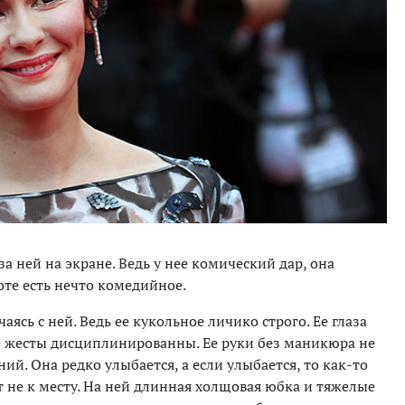
а ней на экране. Ведь у нее комический дар, она
оте есть нечто комедийное.
чаясь с ней. Ведь ее кукольное личико строго. Ее глаза
е жесты дисциплинированны. Ее руки без маникюра не
й. Она редко улыбается, а если улыбается, то как-то
т не к месту. На ней длинная холщовая юбка и тяжелые