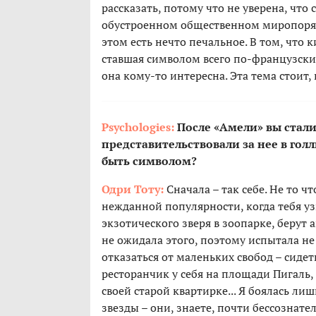
рассказать, потому что не уверена, что 
обустроенном общественном миропорядк
этом есть нечто печальное. В том, что 
ставшая символом всего по-французски 
она кому-то интересна. Эта тема стоит,
Psychologies:
После «Амели» вы стал
представительствовали за нее в голл
быть символом?
Одри Тоту:
Сначала – так себе. Не то ч
нежданной популярности, когда тебя уз
экзотического зверя в зоопарке, берут 
не ожидала этого, поэтому испытала не 
отказаться от маленьких свобод – сиде
ресторанчик у себя на площади Пигаль, 
своей старой квартирке... Я боялась ли
звезды – они, знаете, почти бессознат