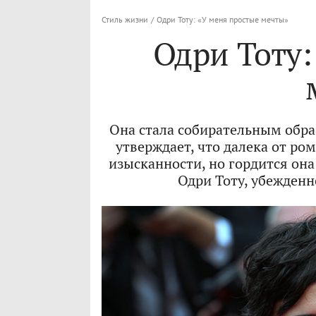
Стиль жизни
/
Одри Тоту: «У меня простые мечты»
Одри Тоту:
Она стала собирательным обра
утверждает, что далека от р
изысканности, но гордится она
Одри Тоту, убежденно