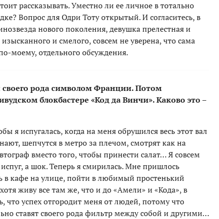
стоит рассказывать. Уместно ли ее личное в тотально
е? Вопрос для Одри Тоту открытый. И согласитесь, в
кинозвезда нового поколения, девушка прелестная и
изысканного и смелого, совсем не уверена, что сама
 по-моему, отдельного обсуждения.
и своего рода символом Франции. Потом
ивудском блокбастере «Код да Винчи». Каково это –
тобы я испугалась, когда на меня обрушился весь этот вал
нают, шепчутся в метро за плечом, смотрят как на
автограф вместо того, чтобы принести салат… Я совсем
испуг, а шок. Теперь я смирилась. Мне пришлось
ть в кафе на улице, пойти в любимый простенький
хотя живу все там же, что и до «Амели» и «Кода», в
шь, что успех отгородит меня от людей, потому что
ельно ставят своего рода фильтр между собой и другими…