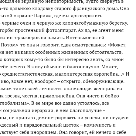
ающая ее экранную неповторимость, будто свернута в
ю-то дальнюю кладовку старого французского дома. Она
и тихой окраине Парижа, где мы договорились
 – черные очки и черную же хлопчатобумажную беретку.
рбы простенький фотоаппарат. Ах да, ее агент меня
их интервьюеров на память. Интервьюеры ей
 Потому-то она и говорит, едва осмотревшись: «Может,
меня нет никаких особенных жизненных обстоятельств,
о которых кому-то было бы интересно знать, со мной
себе нечего. Я живу обычно и благополучно. Может,
о среднестатистическая, малоинтересная европейка…» И
тливо, вовсе нет, наоборот – открыто, обезоруживающе.
самом типе своей личности: она молодая женщина из
а трезва, честна, прямолинейна. Она чисто и бойко
глобализма». В ее мире все давно устоялось, все
 социальной иерархии, в нем благополучие –
, не принято демонстрировать ни успехи, ни неудачи.
удесный и парадоксальный цветок – комичность и
увствует себя инородцем. Она говорит, ей нечего о себе