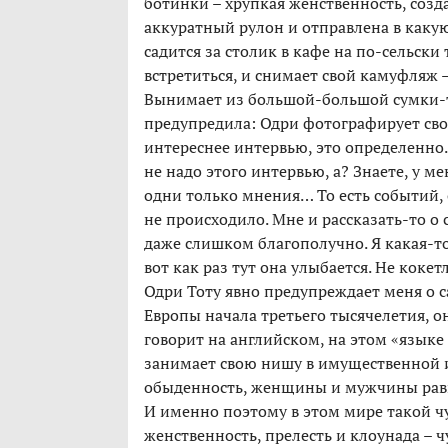
ботинки – хрупкая женственность, созд
аккуратный рулон и отправлена в каку
садится за столик в кафе на по-сельск
встретиться, и снимает свой камуфляж
Вынимает из большой-большой сумки-то
предупредила: Одри фотографирует сво
интереснее интервью, это определенно.
не надо этого интервью, а? Знаете, у 
одни только мнения… То есть событий, 
не происходило. Мне и рассказать-то о 
даже слишком благополучно. Я какая-т
вот как раз тут она улыбается. Не коке
Одри Тоту явно предупреждает меня о 
Европы начала третьего тысячелетия, он
говорит на английском, на этом «языке 
занимает свою нишу в имущественной и
обыденность, женщины и мужчины равны
И именно поэтому в этом мире такой ч
женственность, прелесть и клоунада – ч