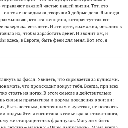
о управляют важной частью нашей жизни. Тот, кто
, – он тоже невидимка, творящий добрые дела. Я иногда
 размышляю, кто эта женщина, которая тут так все
е наверняка есть дети. И эти дети, возможно, остались в
авила их, чтобы заработать денег. И звонит им, и
обы здесь, в Европе, быть феей для меня. Вот это, я
аглянуть за фасад! Увидеть, что скрывается за кулисами.
онимать, что происходит вокруг тебя. Всегда, при всех
ко стоять на ногах. В этом смысле я действительно
ень сильны прагматизм и нормы поведения в жизни:
ия, быть честным, постоянным в чувствах, не потакать
ами подумайте: я воспитана в семье врача-стоматолога,
тому же стопроцентных французов. Могу ли я быть
из детства – мамина: «Одри, выпрямись». Мама всегда