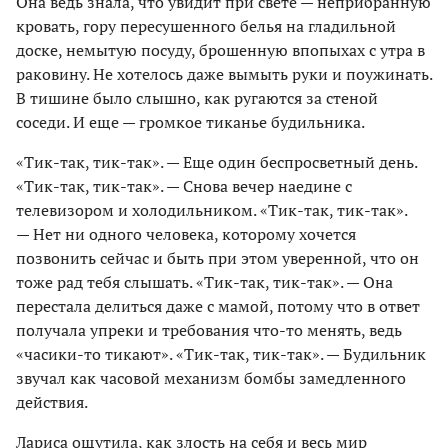
Она ведь знала, что увидит при свете — неприбранную
кровать, гору пересушенного белья на гладильной
доске, немытую посуду, брошенную впопыхах с утра в
раковину. Не хотелось даже вымыть руки и поужинать.
В тишине было слышно, как ругаются за стеной
соседи. И еще — громкое тиканье будильника.
«Тик-так, тик-так». — Еще один беспросветный день.
«Тик-так, тик-так». — Снова вечер наедине с
телевизором и холодильником. «Тик-так, тик-так».
— Нет ни одного человека, которому хочется
позвонить сейчас и быть при этом уверенной, что он
тоже рад тебя слышать. «Тик-так, тик-так». — Она
перестала делиться даже с мамой, потому что в ответ
получала упреки и требования что-то менять, ведь
«часики-то тикают». «Тик-так, тик-так». — Будильник
звучал как часовой механизм бомбы замедленного
действия.
Лариса ощутила, как злость на себя и весь мир