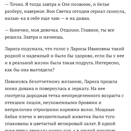
— Точно. Я тогда завтра и Оле позвоню, и белье
разберу, наверное. Вон Светка сегодня сериал скинула,
налью-ка я себе еще чаю — и на диван.
— Конечно, моя девочка. Отдохни. Главное, ты все
решила. Завтра и начнешь.
Лариса подумала, что голос у Ларисы Ивановны такой
родной и надежный и было бы здорово, если бы у нее
и в реальной жизни была такая подруга. Интересно,
как бы она выглядела?
Повинуясь безотчетному желанию, Лариса прошла
мимо дивана и повернулась к зеркалу. На нее
смотрела дородная тетка неопределенного возраста с
отекшим лицом, неухоженными бровями и
неприлично отросшими корнями волос. Мощные
бабьи плечи и внушительный животик были туго
упакованы в цветастый велюровый халат. В одной
руке тетка держала чашку чая, а в другой початую