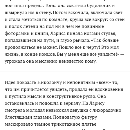
достигла предела. Тогда она схватила будильник и
швырнула им в стену. Потом вскочила, включила свет
и стала метаться по комнате, круша все вокруг: со стен
и полок летели на пол ни в чем не повинные
фоторамки и книги, Лариса пинала ногами стулья,
попадавшиеся на пути, и глухо рычала. «Так больше
продолжаться не может. Пошло все к черту! Это моя
жизнь, в конце концов. Вы у меня еще все увидите!» —
угрожала она мысленно неизвестно кому.
Идея показать Николаичу и непонятным «всем» то,
что им причитается увидеть, придала ей вдохновения
и пустила мысли в конструктивное русло. Она
остановилась и подошла к зеркалу. На Ларису
смотрела молодая невысокая девушка с лихорадочно
блестящими глазами. Полноватую фигуру
маскировало темное трикотажное платье