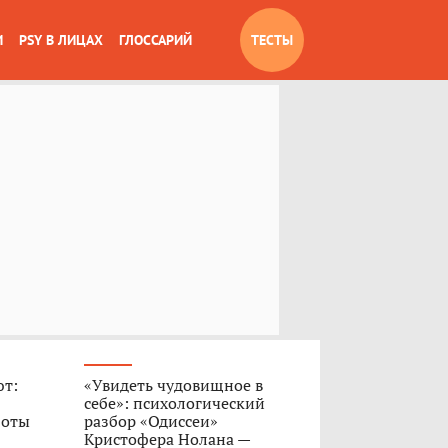
И
PSY В ЛИЦАХ
ГЛОССАРИЙ
ТЕСТЫ
ют:
«Увидеть чудовищное в
себе»: психологический
боты
разбор «Одиссеи»
Кристофера Нолана —