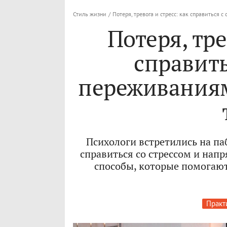
Стиль жизни
/
Потеря, тревога и стресс: как справиться
Потеря, тре
справит
переживания
Психологи встретились на п
справиться со стрессом и нап
способы, которые помогают
Практ