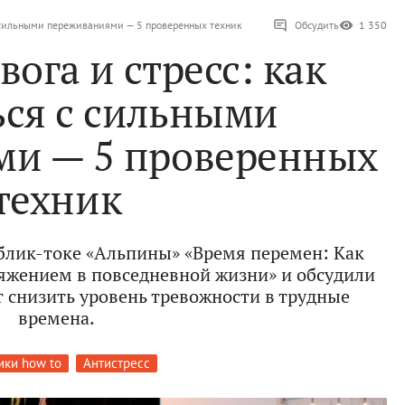
 с сильными переживаниями — 5 проверенных техник
Обсудить
1 350
вога и стресс: как
ься с сильными
ми — 5 проверенных
техник
аблик-токе «Альпины» «Время перемен: Как
ряжением в повседневной жизни» и обсудили
 снизить уровень тревожности в трудные
времена.
ики how to
Антистресс