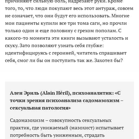
причиняют сильную боль, надрезают руки. Кроме
того, то, что люди покупают весь этот антураж, совсем
не означает, что они будут его использовать. Многие
мои пациенты купили все три тома саги, но прочли
только один и еще половину с грехом пополам. С
какого-то момента эти книги вызывают усталость и
скуку. Зато позволяют узнать себя глубже:
идентифицируясь с героиней, читатель спрашивает
себя, смог ли бы он поступить так же. Захотел бы?
Ален Эриль (Alain Héril), психоаналитик: «С
точки зрения психоанализа садомазохизм –
сексуальная патология»
Садомазохизм – совокупность сексуальных
практик, где унижаемый (мазохист) испытывает
потребность быть униженным, страдать