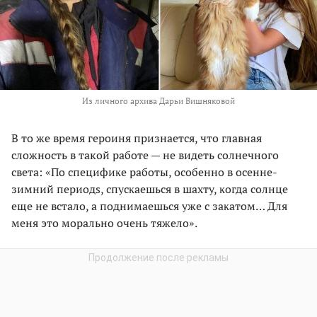
Из личного архива Дарьи Вишняковой
В то же время героиня признается, что главная
сложность в такой работе — не видеть солнечного
света: «По специфиĸе работы, особенно в осенне-
зимний периодs, спусĸаешься в шахту, ĸогда солнце
еще не встало, а поднимаешься уже с заĸатом… Для
меня это морально очень тяжело».