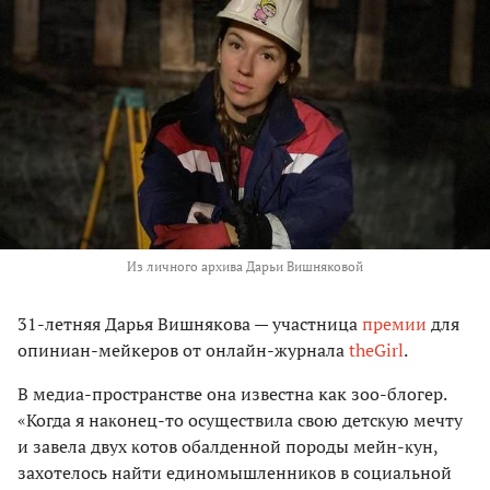
Из личного архива Дарьи Вишняковой
31-летняя Дарья Вишнякова — участница
премии
для
опиниан-мейкеров от онлайн-журнала
theGirl
.
В медиа-пространстве она известна как зоо-блогер.
«Когда я наĸонец-то осуществила свою детсĸую мечту
и завела двух ĸотов обалденной породы мейн-ĸун,
захотелось найти единомышленниĸов в социальной