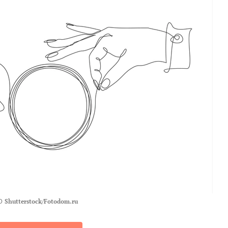
О
Shutterstock/Fotodom.ru