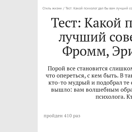
Стиль жизни
/
Тест: Какой психолог дал бы вам лучший 
Тест: Какой 
лучший сов
Фромм, Эр
Порой все становится слишком
что опереться, с кем быть. В 
кто-то мудрый и подобрал те 
вышло: вам волшебным образ
психолога. Кт
пройден 410 раз