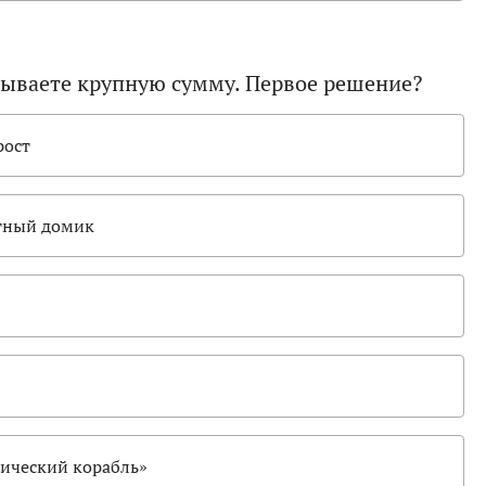
рываете крупную сумму. Первое решение?
рост
ютный домик
ический корабль»