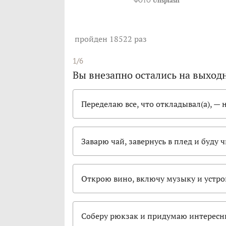
ФОТО
Unsplash
пройден 18522 раз
1/6
Вы внезапно остались на выход
Переделаю все, что откладывал(а), — 
Заварю чай, завернусь в плед и буду 
Открою вино, включу музыку и устро
Соберу рюкзак и придумаю интересн