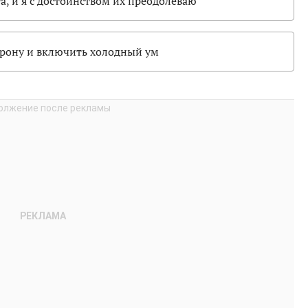
а, и я с достоинством их преодолеваю
орону и включить холодный ум