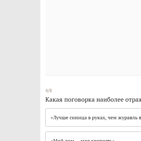
4/8
Какая поговорка наиболее отра
«Лучше синица в руках, чем журавль 
«Мой дом — моя крепость»