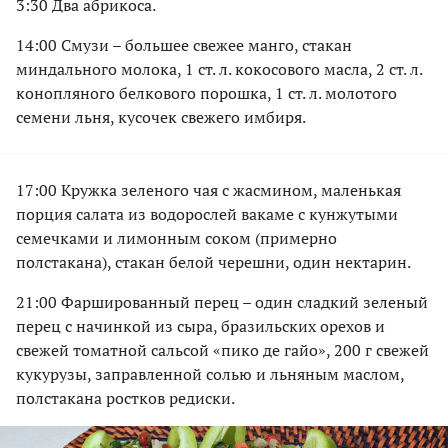
3:30 Два абрикоса.
14:00 Смузи – большее свежее манго, стакан
миндального молока, 1 ст. л. кокосового масла, 2 ст. л.
конопляного белкового порошка, 1 ст. л. молотого
семени льня, кусочек свежего имбиря.
17:00 Кружка зеленого чая с жасмином, маленькая
порция салата из водорослей вакаме с кунжутыми
семечками и лимонным соком (примерно
полстакана), стакан белой черешни, один нектарин.
21:00 Фаршированный перец – один сладкий зеленый
перец с начинкой из сыра, бразильских орехов и
свежей томатной сальсой «пико де гайо», 200 г свежей
кукурузы, заправленной солью и льняным маслом,
полстакана ростков редиски.