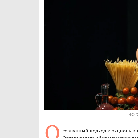
ФОТ
О
сознанный подход к рациону и 