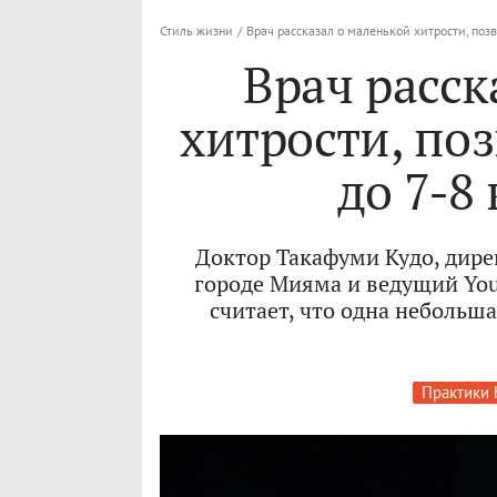
Стиль жизни
/
Врач рассказал о маленькой хитрости, по
Врач расск
хитрости, по
до 7-8
Доктор Такафуми Кудо, дире
городе Мияма и ведущий You
считает, что одна небольш
Практики 