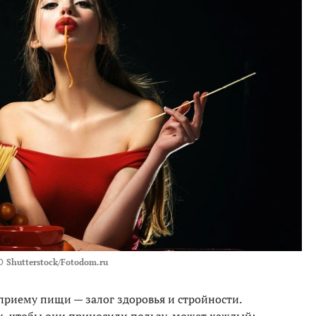
О
Shutterstock/Fotodom.ru
приему пищи — залог здоровья и стройности.