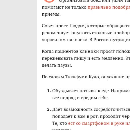
Организовать обед или ужин та
помогают не только
правильно подобр
приемы.
Совет прост. Людям, которые обращают
рекомендует опускать столовые приборы
«правилом палочек». В России нутрицио
Когда пациентов клиники просят поло
пережевывать пищу и есть медленно. Э
делать паузы.
По словам Такафуми Кудо, опускание пр
Обуздывает позывы к еде. Наприме
все подряд и вредим себе.
Дает возможность сосредоточиться
попадает к вам в рот, проходит че
Те, кто
ест со смартфоном в руке и