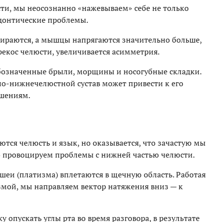
сти, мы неосознанно «нажевываем» себе не только
донтические проблемы.
стираются, а мышцы напрягаются значительно больше,
рекос челюсти, увеличивается асимметрия.
бозначенные брыли, морщины и носогубные складки.
чно-нижнечелюстной сустав может привести к его
шениям.
ются челюсть и язык, но оказывается, что зачастую мы
го провоцируем проблемы с нижней частью челюсти.
шеи (платизма) вплетаются в щечную область. Работая
змой, мы направляем вектор натяжения вниз — к
опускать углы рта во время разговора, в результате