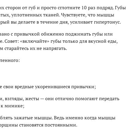
х сторон от губ и просто сглотните 10 раз подряд. Губы
тых, уплотненных тканей. Чувствуете, что мышцы
рый вы делаете в течение дня, усиливает гипертонус.
зано с привычкой обиженно поджимать губы или
е. Совет: «включайте» губы только для вкусной еды,
м старайтесь их не напрягать.
сленного:
те свои вредные укоренившиеся привычки;
, взгляды, жесты — они отлично помогают передать
 к мимике;
лаблять зажатые мышцы. Ведь именно когда мышцы
морщины становятся постоянными.