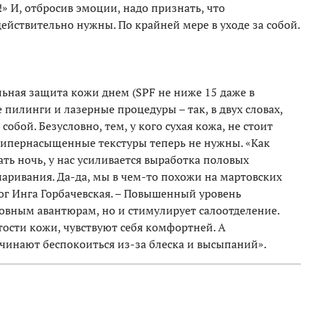
 И, отбросив эмоции, надо признать, что
ействительно нужны. По крайней мере в уходе за собой.
ельная защита кожи днем (SPF не ниже 15 даже в
 пилинги и лазерные процедуры – так, в двух словах,
обой. Безусловно, тем, у кого сухая кожа, не стоит
гипернасыщенные текстуры теперь не нужны. «Как
ть ночь, у нас усиливается выработка половых
паривания. Да-да, мы в чем-то похожи на мартовских
ог Инга Горбачевская. – Повышенный уровень
бовным авантюрам, но и стимулирует салоотделение.
утости кожи, чувствуют себя комфортней. А
инают беспокоиться из-за блеска и высыпаний».