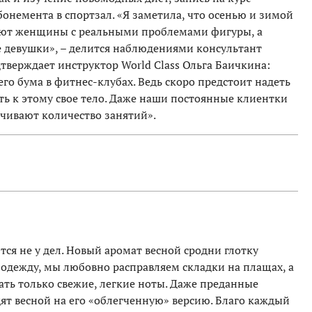
онемента в спортзал. «Я заметила, что осенью и зимой
пают женщины с реальными проблемами фигуры, а
е девушки», – делится наблюдениями консультант
дтверждает инструктор World Class Ольга Баичкина:
о бума в фитнес-клубах. Ведь скоро предстоит надеть
ть к этому свое тело. Даже наши постоянные клиентки
ичивают количество занятий».
ся не у дел. Новый аромат весной сродни глотку
 одежду, мы любовно расправляем складки на плащах, а
ать только свежие, легкие ноты. Даже преданные
ят весной на его «облегченную» версию. Благо каждый