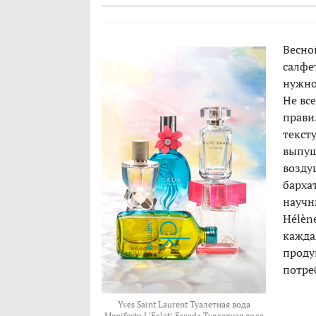
Весно
салфет
нужно
Не вс
прави
текст
выпуще
воздуш
барха
научн
Hélène
кажда
проду
потре
Yves Saint Laurent Туалетная вода
Manifesto L’Eclat; Escada Туалетная вода