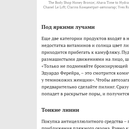
The Body Shop Honey Bronze; Ahava Time to Hydra
Chanel Le Lift; Clarins Концентрат-автозагар; Yves R
Под яркими лучами
Еще две категории продуктов входят в 
недостатка витаминов и солнца цвет л
приходится прибегать к камуфляжу. Пу
размашистыми движениями на лицо, шею
«Только не подменяйте бронзирующей п
Эдуардо Ферейра, – это смотрится коми
у темнокожих женщин». Чтобы автозага
предварительно сделайте пилинг. Сразу
попадет в раскрытые поры, и получится
Тонкие линии
Покупка антицеллюлитного средства – 
приближения пляжного сезона. Равно ка